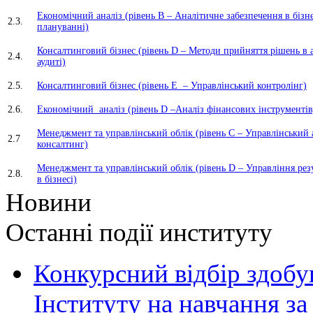
Економічний аналіз (рівень В – Аналітичне забезпечення в бізн
2.3.
плануванні)
Консалтинговий бізнес (рівень D – Методи прийняття рішень в а
2.4.
аудиті)
2.5.
Консалтинговий бізнес (рівень Е – Управлінський контролінг)
2.6.
Економічний аналіз (рівень D –Аналіз фінансових інструментів
Менеджмент та управлінський облік (рівень C – Управлінський 
2.7
консалтинг)
Менеджмент та управлінський облік (рівень D – Управління рез
2.8.
в бізнесі)
Новини
Останні події институту
Конкурсний відбір здобув
Інституту на навчання 