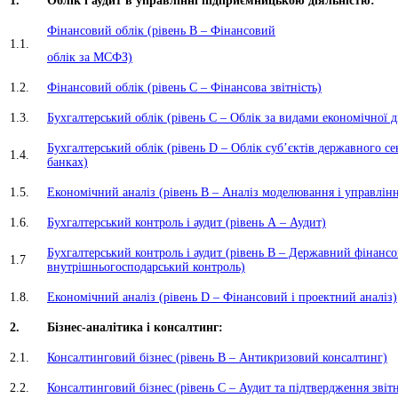
1.
Облік і аудит в управлінні підприємницькою діяльністю:
Фінансовий облік (рівень B – Фінансовий
1.1.
облік за МСФЗ)
1.2.
Фінансовий облік (рівень С – Фінансова звітність)
1.3.
Бухгалтерський облік (рівень С – Облік за видами економічної д
Бухгалтерський облік (рівень D – Облік суб’єктів державного се
1.4.
банках)
1.5.
Економічний аналіз (рівень В – Аналіз моделювання і управлін
1.6.
Бухгалтерський контроль і аудит (рівень А – Аудит)
Бухгалтерський контроль і аудит (рівень В – Державний фінансо
1.7
внутрішньогосподарський контроль)
1.8.
Економічний аналіз (рівень D – Фінансовий і проектний аналіз)
2.
Бізнес-аналітика і консалтинг:
2.1.
Консалтинговий бізнес (рівень В – Антикризовий консалтинг)
2.2.
Консалтинговий бізнес (рівень С – Аудит та підтвердження звітн