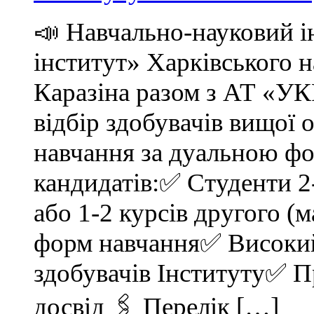
📣 Навчально-науковий і
інститут» Харківського н
Каразіна разом з АТ «
відбір здобувачів вищої 
навчання за дуальною ф
кандидатів:✅ Студенти 2-
або 1-2 курсів другого (м
форм навчання✅ Високий 
здобувачів Інституту✅ 
досвід 🖇 Перелік […]