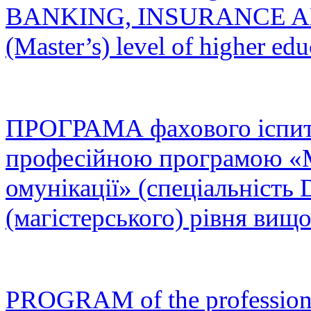
BANKING, INSURANCE A
(Master’s) level of higher edu
ПРОГРАМА фахового іспиту
професійною програмою «Ме
омунікації» (спеціальніст
(магістерського) рівня вищо
PROGRAM of the professional