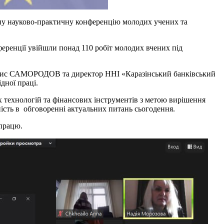
одну науково-практичну конференцію молодих учених та
ференції увійшли понад 110 робіт молодих вчених під
 Борис САМОРОДОВ та директор ННІ «Каразінський банківський
дної праці.
 технологій та фінансових інструментів з метою вирішення
ність в обговоренні актуальних питань сьогодення.
впрацю.