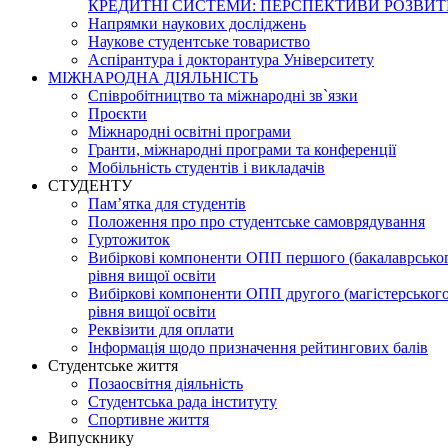
КРЕДИТНІ СИСТЕМИ: ПЕРСПЕКТИВИ РОЗВИТ
Напрямки наукових досліджень
Наукове студентське товариство
Аспірантура і докторантура Університету
МІЖНАРОДНА ДІЯЛЬНІСТЬ
Співробітництво та міжнародні зв`язки
Проєкти
Міжнародні освітні програми
Гранти, міжнародні програми та конференції
Мобільність студентів і викладачів
СТУДЕНТУ
Пам’ятка для студентів
Положення про про студентське самоврядування
Гуртожиток
Вибіркові компоненти ОПП першого (бакалаврсько
рівня вищої освіти
Вибіркові компоненти ОПП другого (магістерського
рівня вищої освіти
Реквізити для оплати
Інформація щодо призначення рейтингових балів
Студентське життя
Позаосвітня діяльність
Студентська рада інституту
Спортивне життя
Випускнику