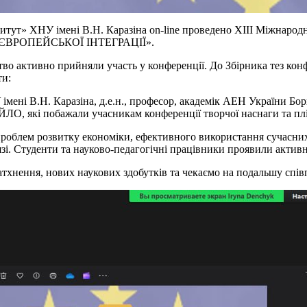
ститут» ХНУ імені В.Н. Каразіна on-line проведено ХІІІ Міжнар
ЄВРОПЕЙСЬКОЇ ІНТЕГРАЦІЇ».
ство активно прийняли участь у конференції. До Збірника тез кон
ти:
імені В.Н. Каразіна, д.е.н., професор, академік АЕН України
ЛО, які побажали учасникам конференції творчої наснаги та плі
роблем розвитку економіки, ефективного використання сучасних
язі. Студенти та науково-педагогічні працівники проявили актив
атхнення, нових наукових здобутків та чекаємо на подальшу спі