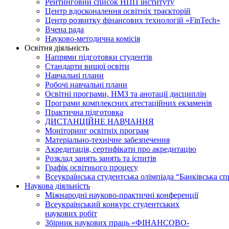
Рейтинговий список НПП інституту
Центр вдосконалення освітніх траєкторій
Центр розвитку фінансових технологій «FinTech»
Вчена рада
Науково-методична комісія
Освітня діяльність
Напрями підготовки студентів
Стандарти вищої освіти
Навчальні плани
Робочі навчальні плани
Освітні програми, НМЗ та анотації дисциплін
Програми комплексних атестаційних екзаменів
Практична підготовка
ДИСТАНЦІЙНЕ НАВЧАННЯ
Моніторинг освітніх програм
Матеріально-технічне забезпечення
Акредитація, сертифікати про акредитацію
Розклад занять занять та іспитів
Графік освітнього процесу
Всеукраїнська студентська олімпіада “Банківcька сп
Наукова діяльність
Міжнародні науково-практичні конференції
Всеукраїнський конкурс студентських
наукових робіт
Збірник наукових праць «ФІНАНСОВО-