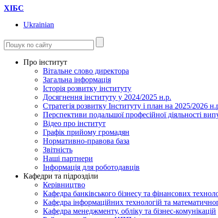
ХІБС
Ukrainian
Про інститут
Вітальне слово директора
Загальна інформація
Історія розвитку інституту
Досягнення інституту у 2024/2025 н.р.
Стратегія розвитку Інституту і план на 2025/2026 н.
Перспективи подальшої професійної діяльності вип
Відео про інститут
Графік прийому громадян
Нормативно-правова база
Звітність
Наші партнери
Інформація для роботодавців
Кафедри та підрозділи
Керівництво
Кафедра банківського бізнесу та фінансових технол
Кафедра інформаційних технологій та математичн
Кафедра менеджменту, обліку та бізнес-комунікацій