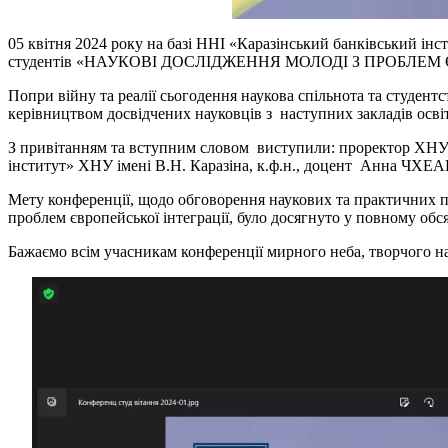
05 квітня 2024 року на базі ННІ «Каразінський банківський ін
студентів «НАУКОВІ ДОСЛІДЖЕННЯ МОЛОДІ З ПРОБЛЕМ 
Попри війну та реалії сьогодення наукова спільнота та студент
керівництвом досвідчених науковців з наступних закладів осві
З привітанням та вступним словом виступили: проректор ХНУ 
інститут» ХНУ імені В.Н. Каразіна, к.ф.н., доцент Анна ЧХЕАЙ
Мету конференції, щодо обговорення наукових та практичних п
проблем європейської інтеграції, було досягнуто у повному обс
Бажаємо всім учасникам конференції мирного неба, творчого н