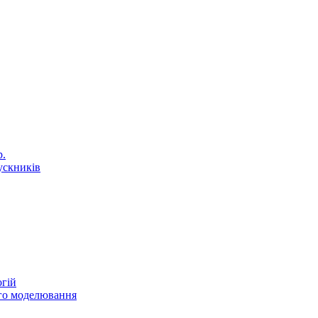
р.
ускників
огій
ого моделювання